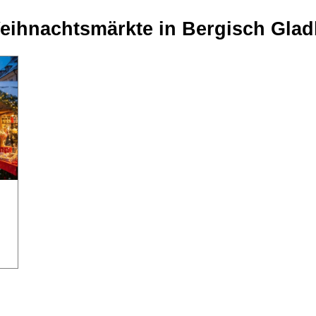
Weihnachtsmärkte in Bergisch Gla
❄
❄
❄